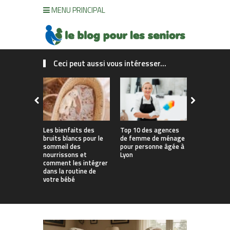
MENU PRINCIPAL
Ceci peut aussi vous intéresser...
Les bienfaits des
Top 10 des agences
Comment a
bruits blancs pour le
de femme de ménage
logement 
sommeil des
pour personne âgée à
continuer à
nourrissons et
Lyon
soi le plu
comment les intégrer
possible ?
dans la routine de
votre bébé