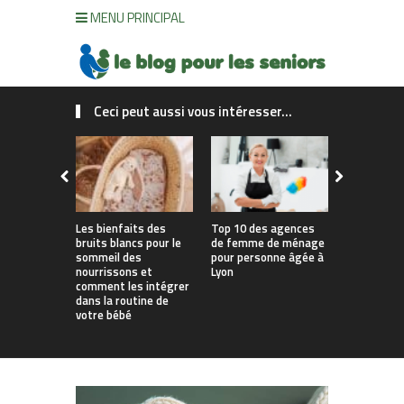
MENU PRINCIPAL
Ceci peut aussi vous intéresser...
Les bienfaits des
Top 10 des agences
Comment a
bruits blancs pour le
de femme de ménage
logement 
sommeil des
pour personne âgée à
continuer à
nourrissons et
Lyon
soi le plu
comment les intégrer
possible ?
dans la routine de
votre bébé