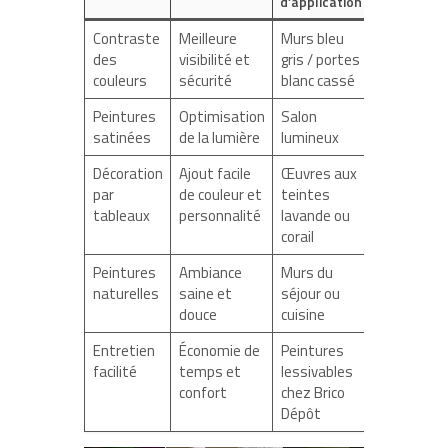
d’application
Contraste
Meilleure
Murs bleu
des
visibilité et
gris / portes
couleurs
sécurité
blanc cassé
Peintures
Optimisation
Salon
satinées
de la lumière
lumineux
Décoration
Ajout facile
Œuvres aux
par
de couleur et
teintes
tableaux
personnalité
lavande ou
corail
Peintures
Ambiance
Murs du
naturelles
saine et
séjour ou
douce
cuisine
Entretien
Économie de
Peintures
facilité
temps et
lessivables
confort
chez Brico
Dépôt