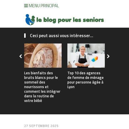
MENU PRINCIPAL
Ceci peut aussi vous intéresser...
Les bienfaits des
Top 10 des agences
Comment a
bruits blancs pour le
de femme de ménage
logement 
sommeil des
pour personne âgée à
continuer à
nourrissons et
Lyon
soi le plu
comment les intégrer
possible ?
dans la routine de
votre bébé
27 SEPTEMBRE 2025