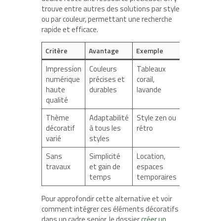
trouve entre autres des solutions par style
ou par couleur, permettant une recherche
rapide et efficace.
Critère
Avantage
Exemple
Impression
Couleurs
Tableaux
numérique
précises et
corail,
haute
durables
lavande
qualité
Thème
Adaptabilité
Style zen ou
décoratif
à tous les
rétro
varié
styles
Sans
Simplicité
Location,
travaux
et gain de
espaces
temps
temporaires
Pour approfondir cette alternative et voir
comment intégrer ces éléments décoratifs
dans un cadre senior, le dossier
créer un