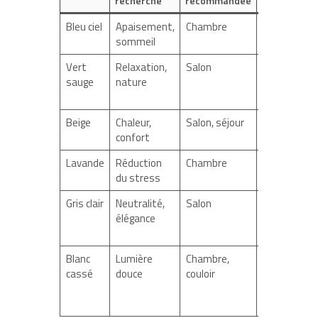
recherché
recommandée
conseillées
Bleu ciel
Apaisement,
Chambre
Ripolin,
sommeil
Luxens
Vert
Relaxation,
Salon
Dulux
sauge
nature
Valentine,
V33
Beige
Chaleur,
Salon, séjour
Sikkens, La
confort
Seigneurie
Lavande
Réduction
Chambre
Tollens,
du stress
Unikalo
Gris clair
Neutralité,
Salon
Sikkens,
élégance
Peintures
Gauthier
Blanc
Lumière
Chambre,
Brico
cassé
douce
couloir
Dépôt
(Peinture
Plénitude)