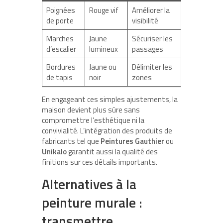
Poignées
Rouge vif
Améliorer la
de porte
visibilité
Marches
Jaune
Sécuriser les
d’escalier
lumineux
passages
Bordures
Jaune ou
Délimiter les
de tapis
noir
zones
En engageant ces simples ajustements, la
maison devient plus sûre sans
compromettre l’esthétique ni la
convivialité. L’intégration des produits de
fabricants tel que
Peintures Gauthier
ou
Unikalo
garantit aussi la qualité des
finitions sur ces détails importants.
Alternatives à la
peinture murale :
transmettre