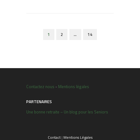
1
2
…
14
Contactez nous
-
Mentions légales
PARTENAIRES
Une bonne retraite – Un blog pour les Seniors
Contact
|
Mentions Légales